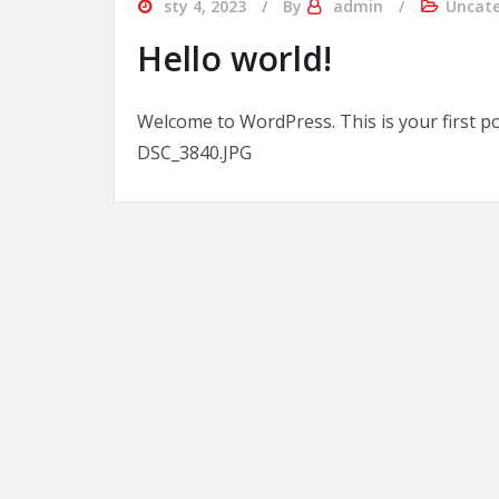
sty 4, 2023
By
admin
Uncate
Hello world!
Welcome to WordPress. This is your first post
DSC_3840.JPG