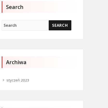
SHOW WDROŻENIA SUBMENU
HIDE WDROŻENIA SUBMENU
Search
Archiwa
styczeń 2023