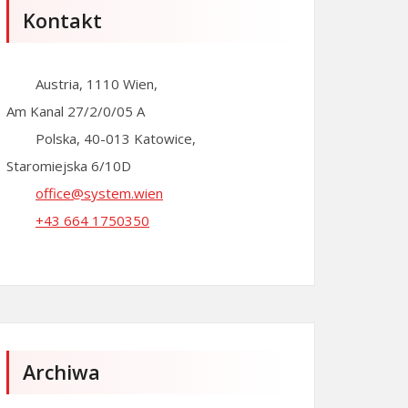
Kontakt
Austria, 1110 Wien,
Am Kanal 27/2/0/05 A
Polska, 40-013 Katowice,
Staromiejska 6/10D
office@system.wien
+43 664 1750350
SHOW LINKI SUBMENU
HIDE LINKI SUBMENU
Archiwa