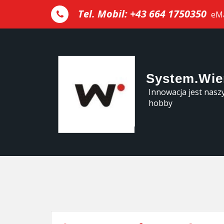
Skip to the content
Tel. Mobil: +43 664 1750350
eMa
System.Wie
Innowacja jest nas
hobby