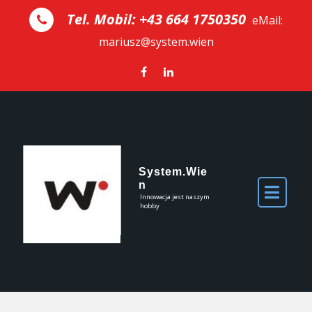
Skip to the content
Tel. Mobil: +43 664 1750350
eMail:
mariusz@system.wien
System.Wie
n
Innowacja jest naszym
hobby