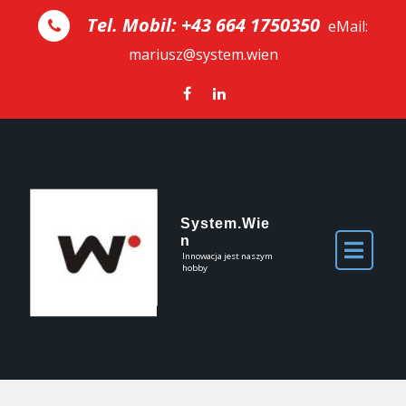
Skip to the content
Tel. Mobil: +43 664 1750350
eMail:
mariusz@system.wien
System.Wie
n
Innowacja jest naszym
hobby