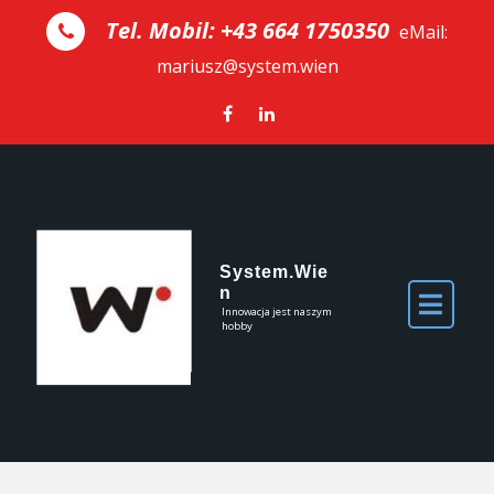
Skip to the content
Tel. Mobil: +43 664 1750350
eMail:
mariusz@system.wien
System.Wie
n
Innowacja jest naszym
hobby